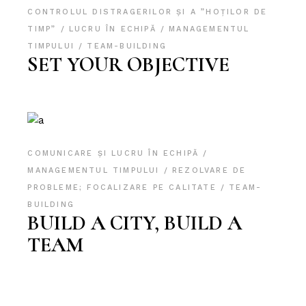
CONTROLUL DISTRAGERILOR ȘI A ”HOȚILOR DE
TIMP”
LUCRU ÎN ECHIPĂ
MANAGEMENTUL
TIMPULUI
TEAM-BUILDING
SET YOUR OBJECTIVE
COMUNICARE ȘI LUCRU ÎN ECHIPĂ
MANAGEMENTUL TIMPULUI
REZOLVARE DE
PROBLEME; FOCALIZARE PE CALITATE
TEAM-
BUILDING
BUILD A CITY, BUILD A
TEAM