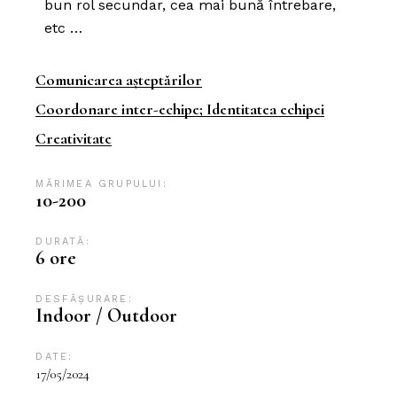
bun rol secundar, cea mai bună întrebare,
etc …
Comunicarea așteptărilor
Coordonare inter-echipe; Identitatea echipei
Creativitate
MĂRIMEA GRUPULUI:
10-200
DURATĂ:
6 ore
DESFĂȘURARE:
Indoor / Outdoor
DATE:
17/05/2024